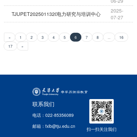
06-29
2025-
TJUPET20250113
2025天津大学智创未来实践训练项目
电力研究与培训中心
07-27
«
1
2
3
4
5
6
7
8
...
16
17
»
联系我们
电话：022-85356089
邮箱：fxlb@tju.edu.cn
扫一扫关注我们